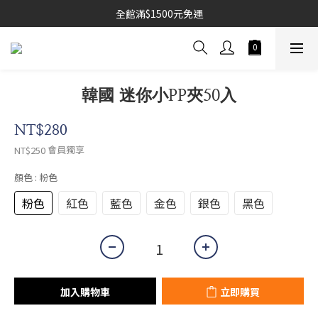
全館滿$1500元免運
韓國 迷你小PP夾50入
NT$280
會員獨享
NT$250
顏色
: 粉色
粉色
紅色
藍色
金色
銀色
黑色
加入購物車
立即購買