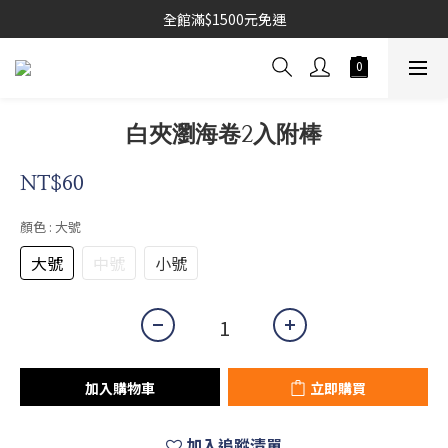
全館滿$1500元免運
白夾瀏海卷2入附棒
NT$60
顏色
: 大號
大號
中號
小號
加入購物車
立即購買
加入追蹤清單