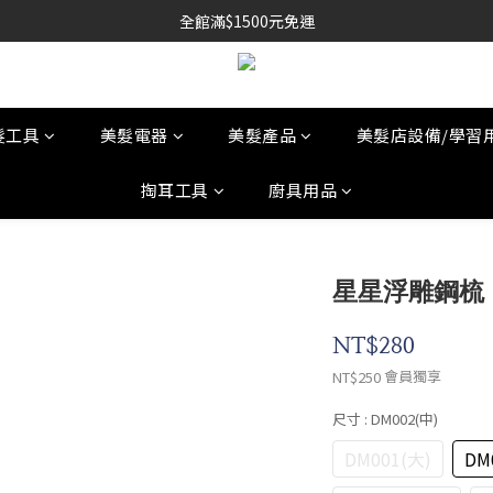
全館滿$1500元免運
髮工具
美髮電器
美髮產品
美髮店設備/學習
掏耳工具
廚具用品
星星浮雕鋼梳
NT$280
會員獨享
NT$250
尺寸
: DM002(中)
DM001(大)
DM