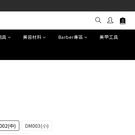
用具
美容材料
Barber專區
美甲工具
立即購買
002(中)
DM003(小)