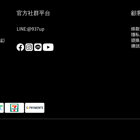
官方社群平台
顧
LINE:
@937up
條款
隱私
址)
退換
運送