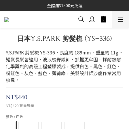
全館滿$1500元免運
日本Y.S.PARK 剪髮梳 (YS-336)
Y.S.PARK 剪髮梳 YS-336，長度約 189mm、重量約 11g。
短髮長髮皆適用，波浪梳脊設計、抓握更牢固。採耐熱耐
化學藥劑的高級工程塑膠製成，提供白色、黑色、紅色、
粉紅色、灰色、藍色、薄荷綠，美髮設計師沙龍作業常用
梳具。
NT$440
會員獨享
NT$420
顏色
: 白色