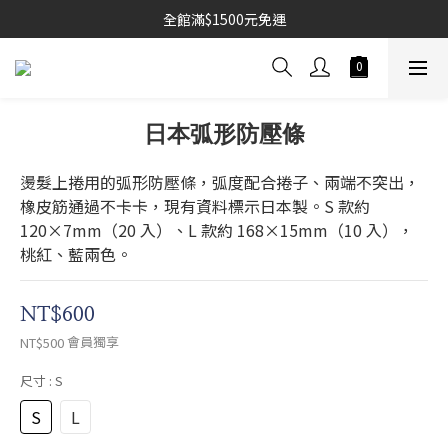
全館滿$1500元免運
日本弧形防壓條
燙髮上捲用的弧形防壓條，弧度配合捲子、兩端不突出，
橡皮筋通過不卡卡，現有資料標示日本製。S 款約 
120×7mm（20 入）、L 款約 168×15mm（10 入），
桃紅、藍兩色。
NT$600
會員獨享
NT$500
尺寸
: S
S
L