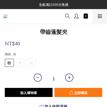
全館滿$1500元免運
帶齒蓬髮夾
NT$40
顏色
: 粉
粉
紫
綠
加入購物車
立即購買
加入追蹤清單