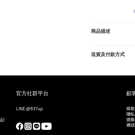
商品描述
送貨及付款方式
官方社群平台
顧
LINE:
@937up
條款
隱私
址)
退換
運送