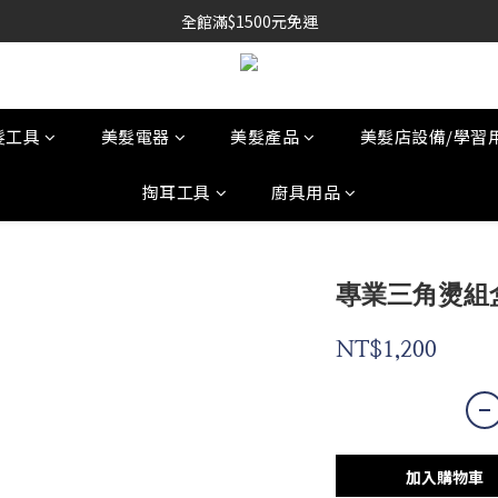
全館滿$1500元免運
髮工具
美髮電器
美髮產品
美髮店設備/學習
掏耳工具
廚具用品
專業三角燙組
NT$1,200
加入購物車