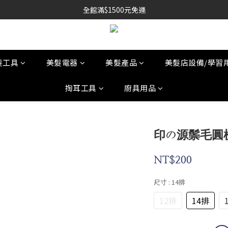
全館滿$1500元免運
髮工具
美髮電器
美髮產品
美髮店設備/學習
掏耳工具
廚具用品
印の源鬃毛圓
NT$200
尺寸
: 14排
12排
14排