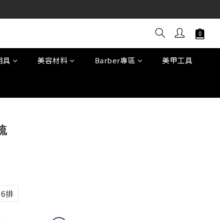
用具
美容材料
Barber專區
美甲工具
立即購買
梳
16排