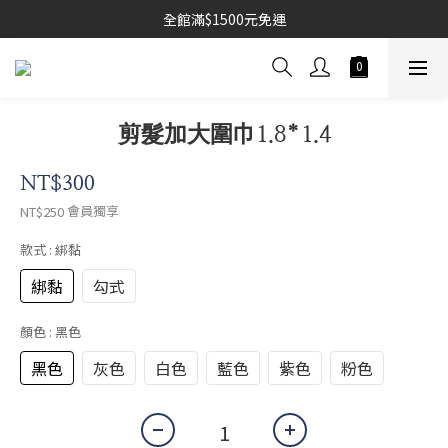
全館滿$1500元免運
剪髮加大圍巾1.8*1.4
NT$300
會員獨享
NT$250
款式
: 綁黏
綁黏
勾式
顏色
: 黑色
黑色
灰色
白色
藍色
紫色
粉色