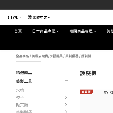
$
TWD
繁體中文
首頁
日本商品專區
韓國商品專區
美
全部商品
/
美髮店設備/學習用具
/
美髮儀器
/
護髮機
精選商品
護髮機
美髮工具
水槍
梳子
拋棄類
美髮刷子