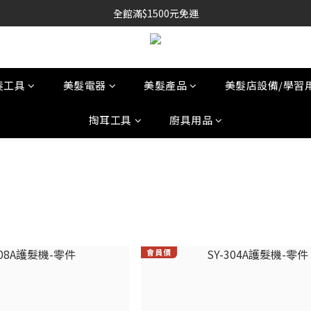
全館滿$1500元免運
髮工具
美髮電器
美髮產品
美髮店設備/學習
掏耳工具
廚具用品