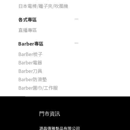
日本電棒/離子夾/吹風機
各式專區
直播專區
Barber專區
BarBer梳子
Barber電器
Barber刀具
Barber防滑墊
Barber圍巾/工作服
門市資訊
源昌倩雅髮品有限公司