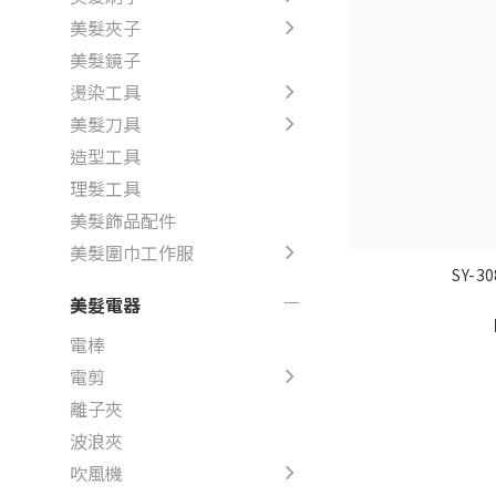
美髮夾子
美髮鏡子
燙染工具
美髮刀具
造型工具
理髮工具
美髮飾品配件
美髮圍巾工作服
SY-
美髮電器
電棒
電剪
離子夾
波浪夾
吹風機