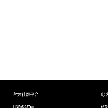
官方社群平台
顧
LINE:
@937up
條款