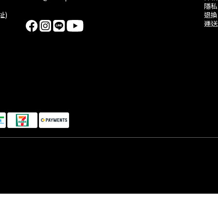
隱私
址)
退換
運送