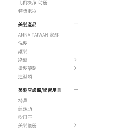
比例機/計時器
特梳電器
美髮產品
ANNA TAIWAN 安娜
洗髮
護髮
染髮
燙髮藥劑
造型類
美髮店設備/學習用具
椅具
蓮蓬頭
吹風座
美髮儀器