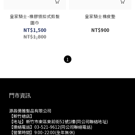
皇家騎士-橡膠領扣式剪髮
皇家騎士橡皮墊
圍巾
NT$1,500
NT$900
NT$1,800
1
門市資訊
源昌倩雅髮品有限公司
【新竹總店】
【地址】新竹市東區東前街51號1樓(同公司聯絡地址)
【連絡電話】03-521-9612(同公司聯絡電話)
【營業時間】9:00-22:00(全年無休)